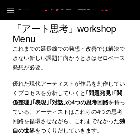
「アート思考」workshop
Menu
これまでの延長線での発想・改善では解決で
きない新しい課題に向かうときはゼロベース
発想が必要。
優れた現代アーティストが作品を創作してい
くプロセスを分析していくと
｢
問題発見
｣｢
関
係整理
｣｢
表現
｣｢
対話
｣
の
4
つの思考回路
を持っ
ている。アーティストはこれらの4つの思考
回路を循環させながら、これまでなかった
独
自の世界
をつくりだしていきます。