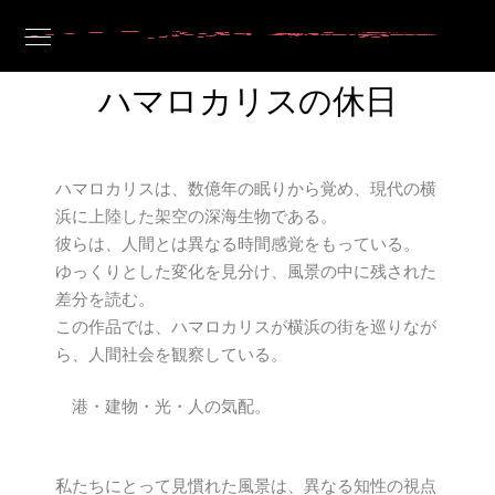
ハマロカリスの休日
ハマロカリスは、数億年の眠りから覚め、現代の横
浜に上陸した架空の深海生物である。
彼らは、人間とは異なる時間感覚をもっている。
ゆっくりとした変化を見分け、風景の中に残された
差分を読む。
この作品では、ハマロカリスが横浜の街を巡りなが
ら、人間社会を観察している。
港・建物・光・人の気配。
私たちにとって見慣れた風景は、異なる知性の視点