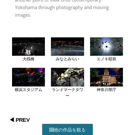
Yokohama through photography and moving
images.
大桟橋
みなとみらい
エノキ邸前
横浜スタジアム
ランドマークタワ
神奈川県庁
ー
◀ PREV
他の作品を観る